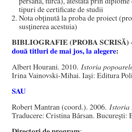
persană, turcă), atestată prin diplome 
tipuri de certificate de studii
Nota obținută la proba de proiect (proi
susținerea acestuia)
BIBLIOGRAFIE (PROBA SCRISĂ)
două titluri de mai jos, la alegere
:
Albert Hourani. 2010.
Istoria popoarel
Irina Vainovski-Mihai. Iaşi: Editura Pol
SAU
Robert Mantran (coord.). 2006.
Istoria
Traducere: Cristina Bârsan. Bucureşti:
Directori de program
: