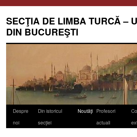
Skip
to
SECŢIA DE LIMBA TURCĂ – 
content
DIN BUCUREŞTI
Despre
Din istoricul
Noutăţi
Profesori
Co
noi
secţiei
actuali
ex