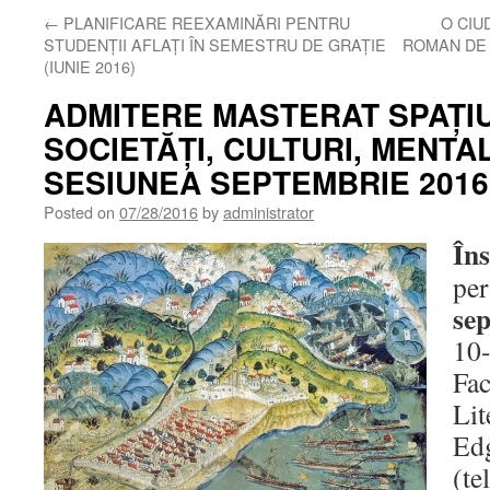
←
PLANIFICARE REEXAMINĂRI PENTRU
O CIU
STUDENȚII AFLAȚI ÎN SEMESTRU DE GRAȚIE
ROMAN DE
(IUNIE 2016)
ADMITERE MASTERAT SPAȚIU
SOCIETĂȚI, CULTURI, MENTAL
SESIUNEA SEPTEMBRIE 2016
Posted on
07/28/2016
by
administrator
Îns
pe
se
10-
Fac
Lit
Edg
(te