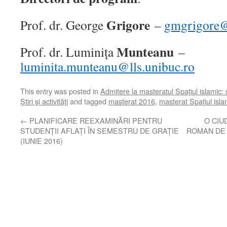
Grigore
Prof. dr. George
–
gmgrigore
Munteanu
Prof. dr. Luminița
–
luminita.munteanu@lls.unibuc.ro
This entry was posted in
Admitere la masteratul Spaţiul islamic: so
Ştiri şi activităţi
and tagged
masterat 2016
,
masterat Spațiul isl
←
PLANIFICARE REEXAMINĂRI PENTRU
O CIU
STUDENȚII AFLAȚI ÎN SEMESTRU DE GRAȚIE
ROMAN DE
(IUNIE 2016)