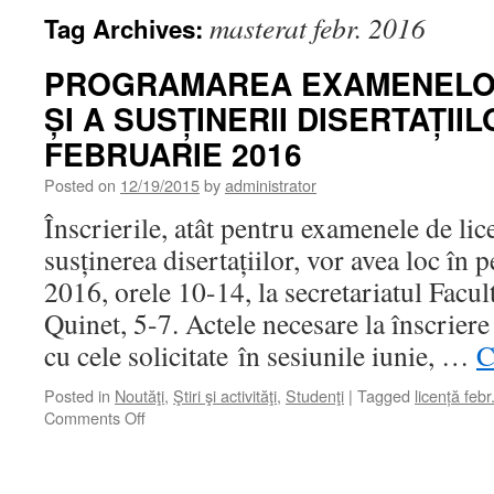
masterat febr. 2016
Tag Archives:
PROGRAMAREA EXAMENELOR
ȘI A SUSȚINERII DISERTAȚII
FEBRUARIE 2016
Posted on
12/19/2015
by
administrator
Înscrierile, atât pentru examenele de lice
susținerea disertațiilor, vor avea loc în
2016, orele 10-14, la secretariatul Facult
Quinet, 5-7. Actele necesare la înscrier
cu cele solicitate în sesiunile iunie, …
C
Posted in
Noutăţi
,
Ştiri şi activităţi
,
Studenţi
|
Tagged
licență feb
on
Comments Off
PROGRAMAREA
EXAMENELOR
DE