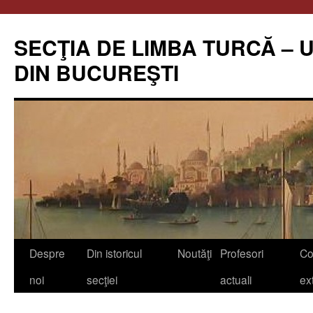
Skip
to
SECŢIA DE LIMBA TURCĂ – 
content
DIN BUCUREŞTI
Despre
Din istoricul
Noutăţi
Profesori
Co
noi
secţiei
actuali
ex