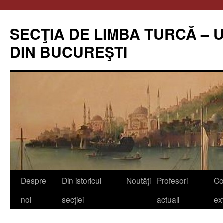
Skip
to
SECŢIA DE LIMBA TURCĂ – 
content
DIN BUCUREŞTI
Despre
Din istoricul
Noutăţi
Profesori
Co
noi
secţiei
actuali
ex