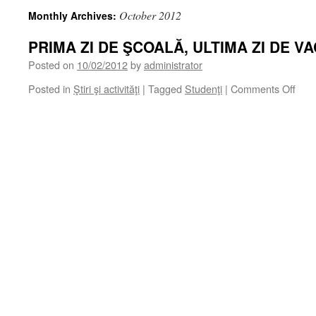
October 2012
Monthly Archives:
PRIMA ZI DE ŞCOALĂ, ULTIMA ZI DE 
Posted on
10/02/2012
by
administrator
on
Posted in
Ştiri şi activităţi
|
Tagged
Studenţi
|
Comments Off
PRI
ZI
DE
ŞCO
ULT
ZI
DE
VA