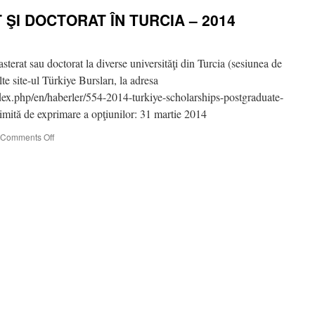
ŞI DOCTORAT ÎN TURCIA – 2014
sterat sau doctorat la diverse universităţi din Turcia (sesiunea de
lte site-ul Türkiye Bursları, la adresa
ndex.php/en/haberler/554-2014-turkiye-scholarships-postgraduate-
mită de exprimare a opţiunilor: 31 martie 2014
on
Comments Off
BURSE
DE
MASTERAT
ŞI
DOCTORAT
ÎN
TURCIA
–
2014