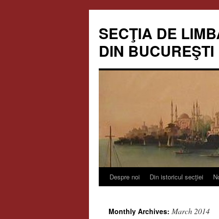
Skip
to
SECŢIA DE LIMB
content
DIN BUCUREŞTI
Despre noi
Din istoricul secţiei
No
March 2014
Monthly Archives: