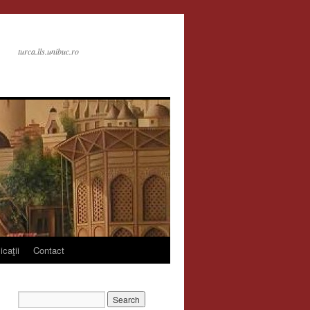
turca.lls.unibuc.ro
icaţii
Contact