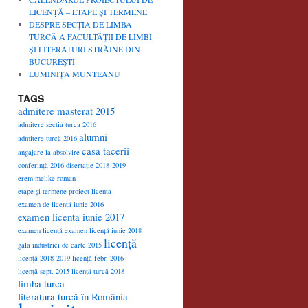
LICENȚĂ – ETAPE ȘI TERMENE
DESPRE SECŢIA DE LIMBA
TURCĂ A FACULTĂŢII DE LIMBI
ŞI LITERATURI STRĂINE DIN
BUCUREŞTI
LUMINIŢA MUNTEANU
TAGS
admitere masterat 2015
admitere sectia turca 2016
alumni
admitere turcă 2016
casa tacerii
angajare la absolvire
conferință 2016
disertație 2018-2019
erem melike roman
etape și termene proiect licenta
examen de licență iunie 2016
examen licenta iunie 2017
examen licență
examen licență iunie 2018
licenţă
gala industriei de carte 2015
licență 2018-2019
licență febr. 2016
licență sept. 2015
licență turcă 2018
limba turca
literatura turcă în România