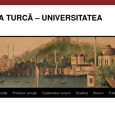
A TURCĂ – UNIVERSITATEA
utăţi
Profesori actuali
Colaboratori externi
Studenţi
Alumni
Publ