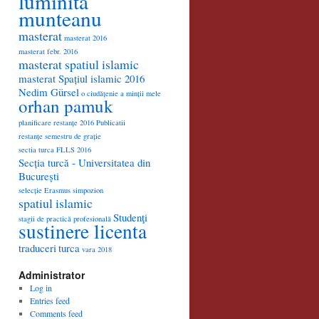
luminita
munteanu
masterat
masterat 2016
masterat febr. 2016
masterat spatiul islamic
masterat Spațiul islamic 2016
Nedim Gürsel
o ciudățenie a minții mele
orhan pamuk
planificare restanțe 2016
Publicatii
restanțe semestru de grație
sectia turca FLLS 2016
Secția turcă - Universitatea din
București
selecție Erasmus
simpozion
spatiul islamic
Studenţi
stagii de practică profesională
sustinere licenta
traduceri
turca
vara 2018
Administrator
Log in
Entries feed
Comments feed