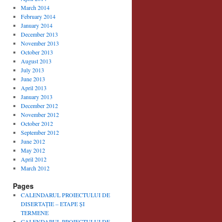
March 2014
February 2014
January 2014
December 2013
November 2013
October 2013
August 2013
July 2013
June 2013
April 2013
January 2013
December 2012
November 2012
October 2012
September 2012
June 2012
May 2012
April 2012
March 2012
Pages
CALENDARUL PROIECTULUI DE
DISERTAȚIE – ETAPE ȘI
TERMENE
CALENDARUL PROIECTULUI DE