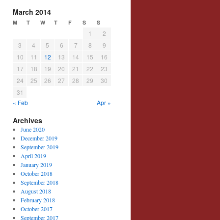
March 2014
M
T
W
T
F
S
S
1
2
3
4
5
6
7
8
9
10
11
12
13
14
15
16
17
18
19
20
21
22
23
24
25
26
27
28
29
30
31
« Feb
Apr »
Archives
June 2020
December 2019
September 2019
April 2019
January 2019
October 2018
September 2018
August 2018
February 2018
October 2017
September 2017