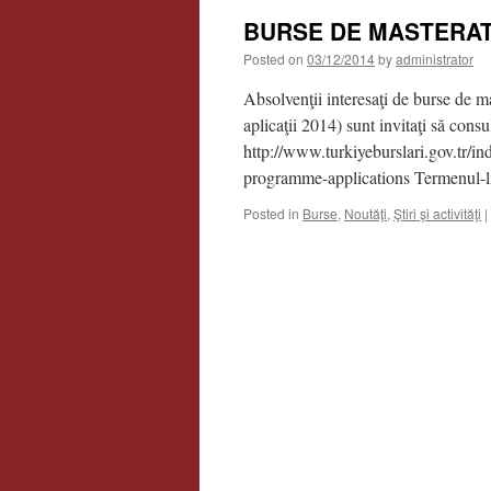
BURSE DE MASTERAT 
Posted on
03/12/2014
by
administrator
Absolvenţii interesaţi de burse de ma
aplicaţii 2014) sunt invitaţi să consu
http://www.turkiyeburslari.gov.tr/i
programme-applications Termenul-li
Posted in
Burse
,
Noutăţi
,
Ştiri şi activităţi
|