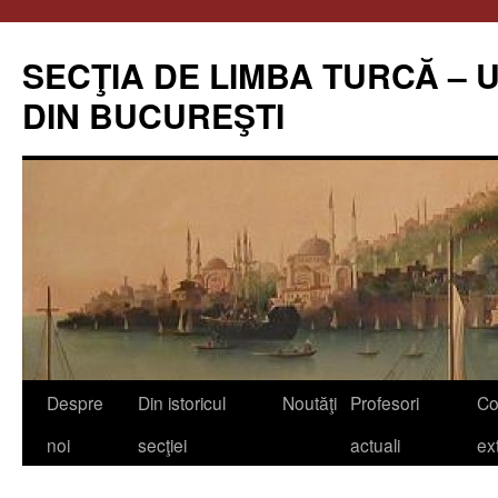
Skip
to
SECŢIA DE LIMBA TURCĂ – 
content
DIN BUCUREŞTI
Despre
Din istoricul
Noutăţi
Profesori
Co
noi
secţiei
actuali
ex