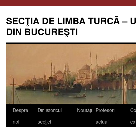
Skip
to
SECŢIA DE LIMBA TURCĂ – 
content
DIN BUCUREŞTI
Despre
Din istoricul
Noutăţi
Profesori
Co
noi
secţiei
actuali
ex