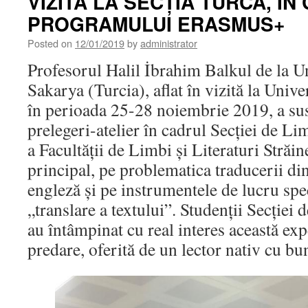
VIZITĂ LA SECȚIA TURCĂ, ÎN
2019-
2020
PROGRAMULUI ERASMUS+
Posted on
12/01/2019
by
administrator
Profesorul Halil İbrahim Balkul de la Un
Sakarya (Turcia), aflat în vizită la Unive
în perioada 25-28 noiembrie 2019, a sus
prelegeri-atelier în cadrul Secției de Li
a Facultății de Limbi și Literaturi Străin
principal, pe problematica traducerii di
engleză și pe instrumentele de lucru spe
„translare a textului”. Studenții Secției
au întâmpinat cu real interes această exp
predare, oferită de un lector nativ cu b