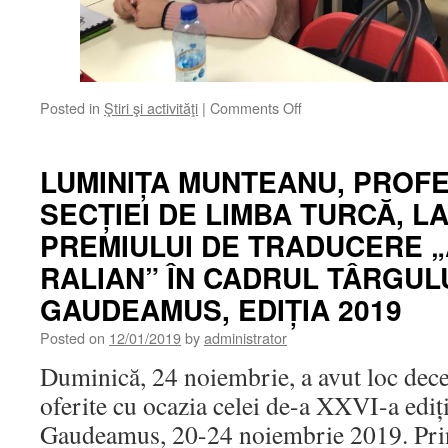
on
Posted in
Ştiri şi activităţi
|
Comments Off
PROFESORUL
HALİL
İBRAHİM
LUMINIȚA MUNTEANU, PROF
BALKUL
SECȚIEI DE LIMBA TURCĂ, L
DE
LA
PREMIULUI DE TRADUCERE 
UNIVERSITATEA
DIN
RALIAN” ÎN CADRUL TÂRGUL
SAKARYA
GAUDEAMUS, EDIȚIA 2019
(TURCIA),
ÎN
Posted on
12/01/2019
by
administrator
VIZITĂ
LA
Duminică, 24 noiembrie, a avut loc dec
SECȚIA
oferite cu ocazia celei de-a XXVI-a ediț
TURCĂ,
ÎN
Gaudeamus, 20-24 noiembrie 2019. Print
CADRUL