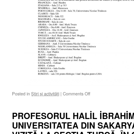
on
Posted in
Ştiri şi activităţi
|
Comments Off
PLANIFICAREA
EXAMENELOR
DIN
PROFESORUL HALİL İBRAHİM
SESIUNEA
UNIVERSITATEA DIN SAKARYA 
DE
IARNĂ