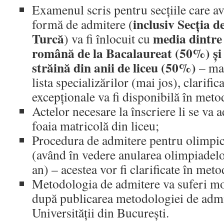
Examenul scris pentru secțiile care a
inclusiv Secția 
formă de admitere (
Turcă
media dintre 
) va fi înlocuit cu
română de la Bacalaureat (50%) și 
străină din anii de liceu (50%)
– ma
lista specializărilor (mai jos), clarifica
excepționale va fi disponibilă în met
Actelor necesare la înscriere li se va 
foaia matricolă din liceu;
Procedura de admitere pentru olimpici
(având în vedere anularea olimpiadelo
an) – acestea vor fi clarificate în met
Metodologia de admitere va suferi mo
după publicarea metodologiei de admit
Universității din București.