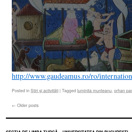
http://www.gaudeamus.ro/ro/internation
Posted in
Ştiri şi activităţi
|
Tagged
luminita munteanu
,
orhan p
←
Older posts