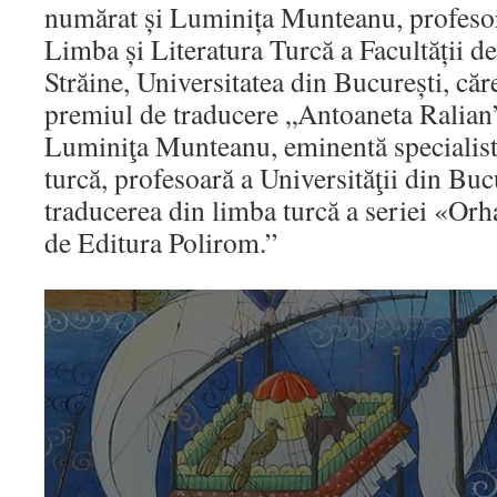
numărat și Luminița Munteanu, profesor 
PROGRAMULUI
Limba și Literatura Turcă a Facultății de
ERASMUS+
Străine, Universitatea din București, căre
premiul de traducere „Antoaneta Ralian
Luminiţa Munteanu, eminentă specialistă 
turcă, profesoară a Universităţii din Buc
traducerea din limba turcă a seriei «Or
de Editura Polirom.”