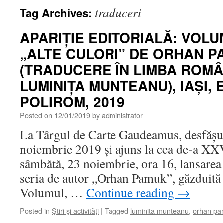
traduceri
Tag Archives:
APARIȚIE EDITORIALĂ: VOLU
„ALTE CULORI” DE ORHAN 
(TRADUCERE ÎN LIMBA ROMÂ
LUMINIȚA MUNTEANU), IAȘI, 
POLIROM, 2019
Posted on
12/01/2019
by
administrator
La Târgul de Carte Gaudeamus, desfășu
noiembrie 2019 și ajuns la cea de-a XXVI
sâmbătă, 23 noiembrie, ora 16, lansare
seria de autor „Orhan Pamuk”, găzduită
Volumul, …
Continue reading
→
Posted in
Ştiri şi activităţi
|
Tagged
luminita munteanu
,
orhan p