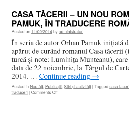
CASA TĂCERII – UN NOU RO
PAMUK, ÎN TRADUCERE RO
Posted on
11/09/2014
by
administrator
În seria de autor Orhan Pamuk inițiată 
apărut de curând romanul Casa tăcerii (
turcă și note: Luminița Munteanu), care v
data de 22 noiembrie, la Târgul de Car
2014. …
Continue reading
→
Posted in
Noutăţi
,
Publicaţii
,
Ştiri şi activităţi
|
Tagged
casa taceri
on
traduceri
|
Comments Off
CASA
TĂCERII
–
UN
NOU
ROMAN