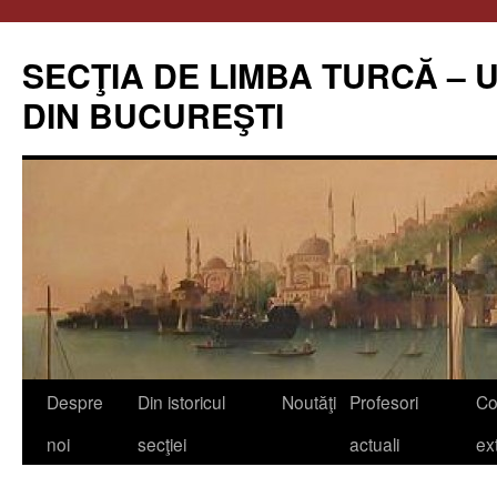
Skip
to
SECŢIA DE LIMBA TURCĂ – 
content
DIN BUCUREŞTI
Despre
Din istoricul
Noutăţi
Profesori
Co
noi
secţiei
actuali
ex