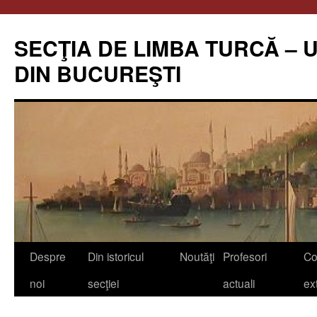
Skip
to
SECŢIA DE LIMBA TURCĂ – 
content
DIN BUCUREŞTI
Despre
Din istoricul
Noutăţi
Profesori
Co
noi
secţiei
actuali
ex