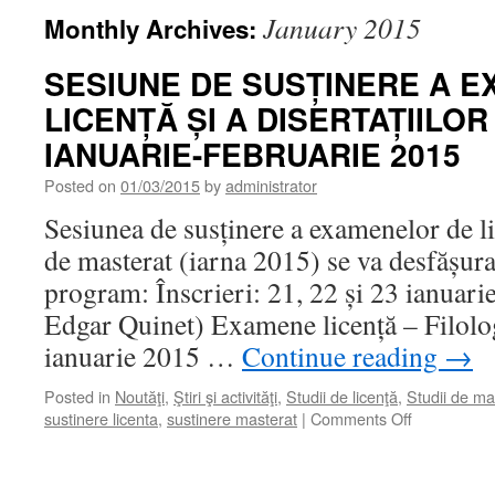
January 2015
Monthly Archives:
SESIUNE DE SUSȚINERE A 
LICENȚĂ ȘI A DISERTAȚIILO
IANUARIE-FEBRUARIE 2015
Posted on
01/03/2015
by
administrator
Sesiunea de susținere a examenelor de lic
de masterat (iarna 2015) se va desfășur
program: Înscrieri: 21, 22 și 23 ianuarie
Edgar Quinet) Examene licență – Filolo
ianuarie 2015 …
Continue reading
→
Posted in
Noutăţi
,
Ştiri şi activităţi
,
Studii de licenţă
,
Studii de ma
on
sustinere licenta
,
sustinere masterat
|
Comments Off
SESIUNE
DE
SUSȚINER