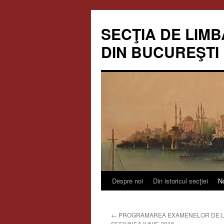
Skip
to
SECŢIA DE LIMB
content
DIN BUCUREŞTI
Despre noi
Din istoricul secţiei
No
←
PROGRAMAREA EXAMENELOR DE L
SESIUNEA IUNIE 2016