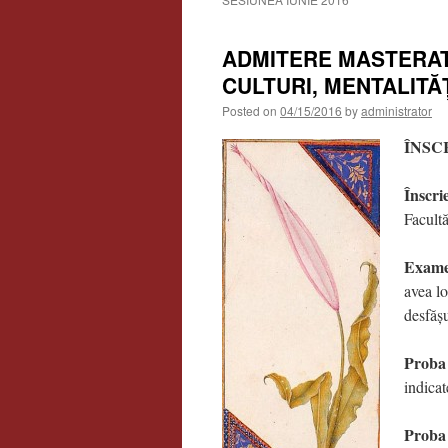
ADMITERE MASTERAT 
CULTURI, MENTALITĂȚ
Posted on
04/15/2016
by
administrator
ÎNSC
Înscrie
Facultă
Exame
avea l
desfășu
Proba
indicat
Proba 