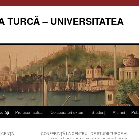
A TURCĂ – UNIVERSITATEA
utăţi
Profesori actuali
Colaboratori externi
Studenţi
Alumni
Publ
ICENȚĂ –
CONFERINȚĂ LA CENTRUL DE STUDII TURCE AL
FACULTĂȚII DE ISTORIE A UNIVERSITĂȚII DIN