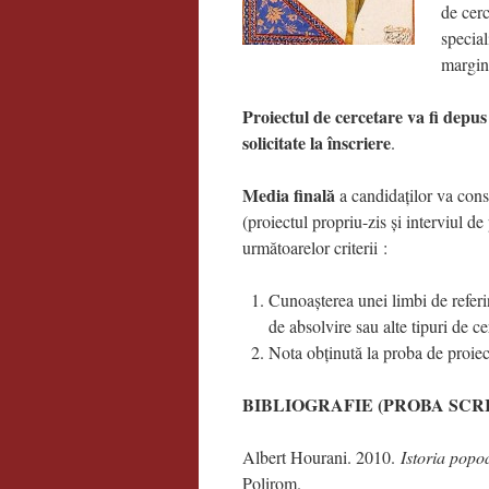
de cerc
special
margin
Proiectul de cercetare va fi depus
solicitate la înscriere
.
Media finală
a candidaților va const
(proiectul propriu-zis și interviul d
următoarelor criterii :
Cunoașterea unei limbi de referin
de absolvire sau alte tipuri de cer
Nota obținută la proba de proiect
BIBLIOGRAFIE (PROBA SCRI
Albert Hourani. 2010.
Istoria popo
Polirom.