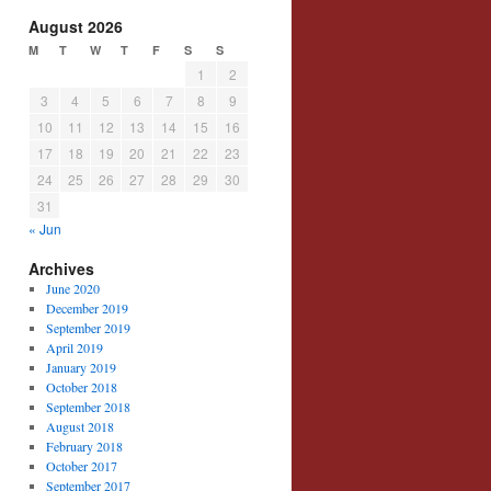
August 2026
M
T
W
T
F
S
S
1
2
3
4
5
6
7
8
9
10
11
12
13
14
15
16
17
18
19
20
21
22
23
24
25
26
27
28
29
30
31
« Jun
Archives
June 2020
December 2019
September 2019
April 2019
January 2019
October 2018
September 2018
August 2018
February 2018
October 2017
September 2017