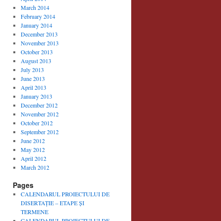
March 2014
February 2014
January 2014
December 2013
November 2013
October 2013
August 2013
July 2013
June 2013
April 2013
January 2013
December 2012
November 2012
October 2012
September 2012
June 2012
May 2012
April 2012
March 2012
Pages
CALENDARUL PROIECTULUI DE
DISERTAȚIE – ETAPE ȘI
TERMENE
CALENDARUL PROIECTULUI DE