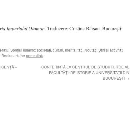
oria Imperiului Otoman
. Traducere: Cristina Bârsan. Bucureşti:
atul Spaţiul islamic: societăţi, culturi, mentalităţi
,
Noutăţi
,
Ştiri şi activităţi
. Bookmark the
permalink
.
ICENȚĂ –
CONFERINȚĂ LA CENTRUL DE STUDII TURCE AL
FACULTĂȚII DE ISTORIE A UNIVERSITĂȚII DIN
BUCUREȘTI
→