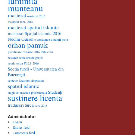
luminita
munteanu
masterat
masterat 2016
masterat febr. 2016
masterat spatiul islamic
masterat Spațiul islamic 2016
Nedim Gürsel
o ciudățenie a minții mele
orhan pamuk
planificare restanțe 2016
Publicatii
restanțe semestru de grație
sectia turca FLLS 2016
Secția turcă - Universitatea din
București
selecție Erasmus
simpozion
spatiul islamic
Studenţi
stagii de practică profesională
sustinere licenta
traduceri
turca
vara 2018
Administrator
Log in
Entries feed
Comments feed