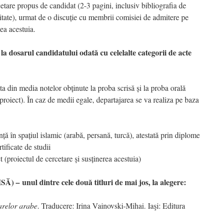
etare propus de candidat (2-3 pagini, inclusiv bibliografia de
itate), urmat de o discuție cu membrii comisiei de admitere pe
ea acestuia.
 la dosarul candidatului odată cu celelalte categorii de acte
a din media notelor obținute la proba scrisă și la proba orală
e proiect). În caz de medii egale, departajarea se va realiza pe baza
ță în spațiul islamic (arabă, persană, turcă), atestată prin diplome
tificate de studii
 (proiectul de cercetare și susținerea acestuia)
SĂ) –
unul dintre cele două titluri de mai jos, la alegere
:
arelor arabe
. Traducere: Irina Vainovski-Mihai. Iaşi: Editura