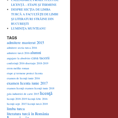
LICENȚĂ – ETAPE ȘI TERMENE
DESPRE SECŢIA DE LIMBA
TURCĂ A FACULTĂŢII DE LIMBI
ŞI LITERATURI STRĂINE DIN
BUCUREŞTI
LUMINIŢA MUNTEANU
TAGS
admitere masterat 2015
admitere sectia turca 2016
alumni
admitere turcă 2016
casa tacerii
angajare la absolvire
conferință 2016
disertație 2018-2019
erem melike roman
etape și termene proiect licenta
examen de licență iunie 2016
examen licenta iunie 2017
examen licență
examen licență iunie 2018
licenţă
gala industriei de carte 2015
licență 2018-2019
licență febr. 2016
licență sept. 2015
licență turcă 2018
limba turca
literatura turcă în România