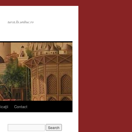
turca.lls.unibuc.ro
icaţii
Contact