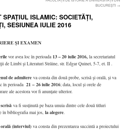
BUCUREȘTI
→
SPAȚIUL ISLAMIC: SOCIETĂȚI,
I, SESIUNEA IULIE 2016
RIERE
Ş
I EXAME
N
rile
13 – 20 iulie 2016,
vor avea loc în perioada
la secretariatul
ţii de Limbi şi Literaturi Străine, str. Edgar Quinet, 5-7, et. II .
nul de admitere
va consta din două probe, scrisă şi orală, și va
21 – 26 iulie 2016
oc în perioada
; data, locul și orele de
rare ale acestora vor fi anunțate ulterior.
 scrisă
va fi susținută pe baza unuia dintre cele două titluri
la alegere
e în bibliografia mai jos,
.
orală (interviul)
va consta din prezentarea succintă a proiectului