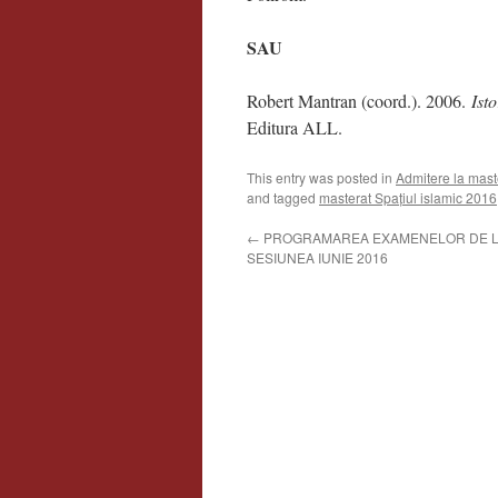
SAU
Robert Mantran (coord.). 2006.
Ist
Editura ALL.
This entry was posted in
Admitere la master
and tagged
masterat Spațiul islamic 2016
←
PROGRAMAREA EXAMENELOR DE L
SESIUNEA IUNIE 2016