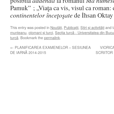
posibilă
addenda
la romanul
Mă numes
Pamuk” ; „Viaţa ca vis, visul ca roman:
continentelor înceţoşate
de İhsan Oktay
This entry was posted in
Noutăţi
,
Publicaţii
,
Ştiri şi activităţi
and 
munteanu
,
otomani și turci
,
Secția turcă - Universitatea din Bucu
turcă
. Bookmark the
permalink
.
←
PLANIFICAREA EXAMENELOR – SESIUNEA
VIORICA
DE IARNĂ 2014-2015
SCRIITOR