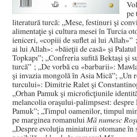
Vol
pe 
literatură turcă: „Mese, festinuri şi conv
alimentaţie şi cultura mesei în Turcia 
ieniceri, «copiii de suflet ai lui Allah»” 
ai lui Allah»: «băieţii de casă» şi Palatu
Topkapı”; „Confreria sufită Bektaşi şi s
turcă” ; „De vorbă cu «barbarii»: Mawl
şi invazia mongolă în Asia Mică”; „Un 
turcului»: Dimitrie Ralet şi Constantino
„Orhan Pamuk şi microficţiunile identită
melancolia oraşului-palimpsest: despre 
Pamuk”; „Timpul oamenilor, timpul miniat
pe marginea romanului
Mă numesc Roş
„Despre evoluţia miniaturii otomane în 