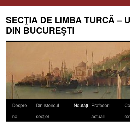
Skip
to
SECŢIA DE LIMBA TURCĂ – 
content
DIN BUCUREŞTI
Despre
Din istoricul
Noutăţi
Profesori
Co
noi
secţiei
actuali
ex