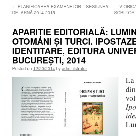
←
PLANIFICAREA EXAMENELOR – SESIUNEA
VIORICA
DE IARNĂ 2014-2015
SCRIITOR
APARIȚIE EDITORIALĂ: LUMI
OTOMANI ȘI TURCI. IPOSTAZ
IDENTITARE, EDITURA UNIVER
BUCUREȘTI, 2014
Posted on
12/20/2014
by
administrator
La 
din
vo
Ipo
ide
Lu