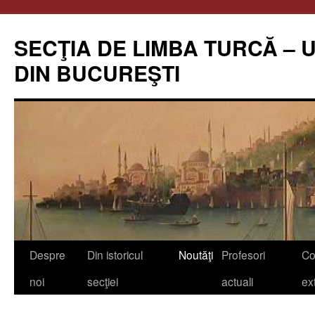
Skip
to
SECŢIA DE LIMBA TURCĂ – 
content
DIN BUCUREŞTI
Despre
Din istoricul
Noutăţi
Profesori
Co
noi
secţiei
actuali
ex