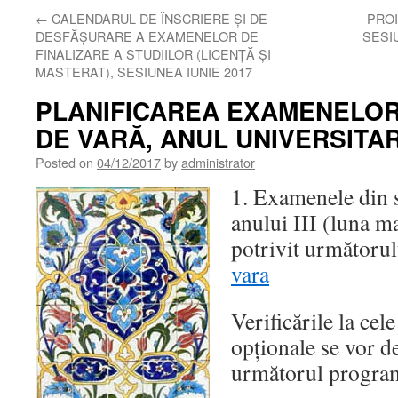
←
CALENDARUL DE ÎNSCRIERE ȘI DE
PROI
DESFĂȘURARE A EXAMENELOR DE
SESI
FINALIZARE A STUDIILOR (LICENȚĂ ȘI
MASTERAT), SESIUNEA IUNIE 2017
PLANIFICAREA EXAMENELOR
DE VARĂ, ANUL UNIVERSITAR
Posted on
04/12/2017
by
administrator
1. Examenele din s
anului III (luna m
potrivit următorul
vara
Verificările la cel
opționale se vor d
următorul progra