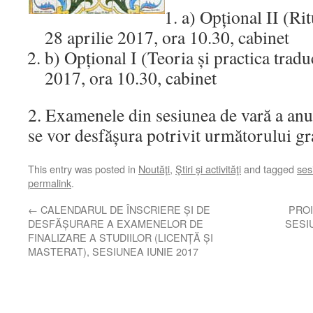
a) Opțional II (Rit
28 aprilie 2017, ora 10.30, cabinet
b) Opțional I (Teoria și practica tradu
2017, ora 10.30, cabinet
2. Examenele din sesiunea de vară a anul
se vor desfășura potrivit următorului g
This entry was posted in
Noutăţi
,
Ştiri şi activităţi
and tagged
ses
permalink
.
←
CALENDARUL DE ÎNSCRIERE ȘI DE
PROI
DESFĂȘURARE A EXAMENELOR DE
SESI
FINALIZARE A STUDIILOR (LICENȚĂ ȘI
MASTERAT), SESIUNEA IUNIE 2017