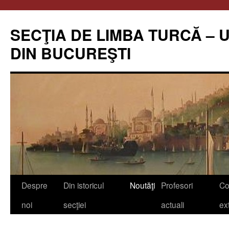
Skip
to
SECŢIA DE LIMBA TURCĂ – 
content
DIN BUCUREŞTI
Despre
Din istoricul
Noutăţi
Profesori
Co
noi
secţiei
actuali
ex