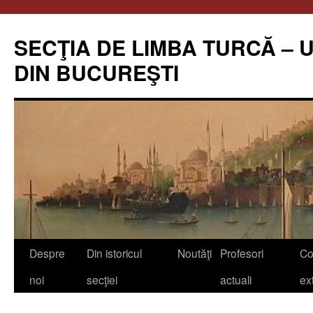
Skip
to
SECŢIA DE LIMBA TURCĂ – 
content
DIN BUCUREŞTI
Despre
Din istoricul
Noutăţi
Profesori
Co
noi
secţiei
actuali
ex