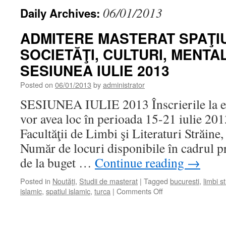
06/01/2013
Daily Archives:
ADMITERE MASTERAT SPAŢIU
SOCIETĂŢI, CULTURI, MENTAL
SESIUNEA IULIE 2013
Posted on
06/01/2013
by
administrator
SESIUNEA IULIE 2013 Înscrierile la e
vor avea loc în perioada 15-21 iulie 2013
Facultăţii de Limbi şi Literaturi Străine,
Număr de locuri disponibile în cadrul p
de la buget …
Continue reading
→
Posted in
Noutăţi
,
Studii de masterat
|
Tagged
bucuresti
,
limbi s
on
islamic
,
spatiul islamic
,
turca
|
Comments Off
ADMITERE
MASTERAT
SPAŢIUL