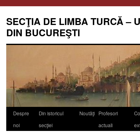
Skip
to
SECŢIA DE LIMBA TURCĂ – 
content
DIN BUCUREŞTI
Despre
Din istoricul
Noutăţi
Profesori
Co
noi
secţiei
actuali
ex