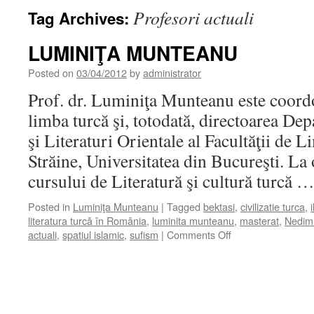
Profesori actuali
Tag Archives:
LUMINIŢA MUNTEANU
Posted on
03/04/2012
by
administrator
Prof. dr. Luminiţa Munteanu este coordo
limba turcă şi, totodată, directoarea D
şi Literaturi Orientale al Facultăţii de L
Străine, Universitatea din Bucureşti. La o
cursului de Literatură şi cultură turcă 
Posted in
Luminiţa Munteanu
|
Tagged
bektasi
,
civilizatie turca
,
literatura turcă în România
,
luminita munteanu
,
masterat
,
Nedim
on
actuali
,
spatiul islamic
,
sufism
|
Comments Off
LUMINIŢA
MUNTEANU