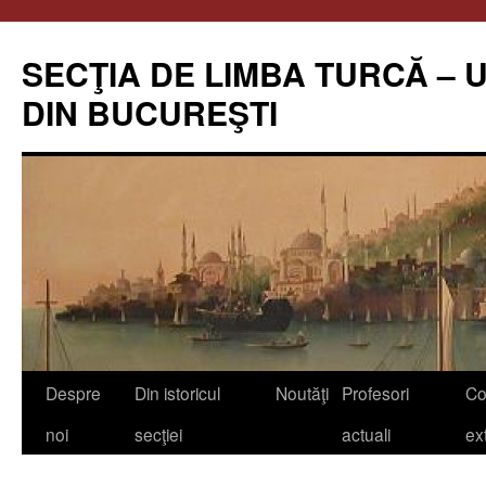
Skip
to
SECŢIA DE LIMBA TURCĂ – 
content
DIN BUCUREŞTI
Despre
Din istoricul
Noutăţi
Profesori
Co
noi
secţiei
actuali
ex